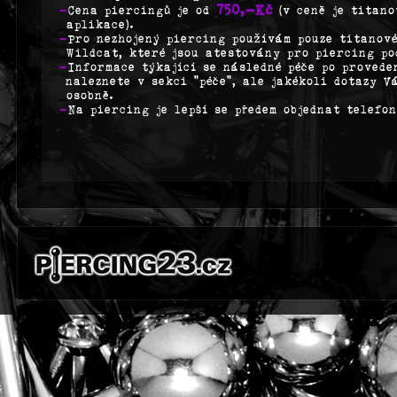
750,-Kč
-
Cena piercingů je od
(v ceně je titan
_
aplikace).
-
Pro nezhojený piercing používám pouze titanov
_
Wildcat, které jsou atestovány pro piercing po
-
Informace týkající se následné péče po provede
naleznete v sekci "péče", ale jakékoli dotazy V
_
osobně.
-
Na piercing je lepší se předem objednat telefo