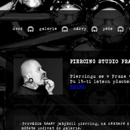
úvod
galerie
názvy
péče
PIERCING STUDIO PR
Piercingu se v Praze 
Po 13-ti letech působe
TRIBO
.
-
Provádím téměř jakýkoli piercing, na některé z
můžete podívat do galerie.